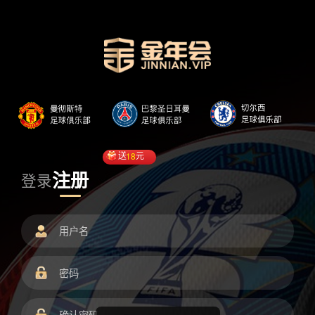
送
18
元
注册
登录