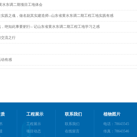
观黄水东调二期项目工地体会
注实践之魂，做名副其实建造师--山东省黄水东调二期工程工地实践有感
，绝知此事要躬行-- 记山东省黄水东调二期工程工地学习之感
习交流之行
活动有感
资质
工程展示
联系我们
植物图片
书
工程展示
联系我们
电话：78643545
绩
项目动态
在线留言
传真：78643546