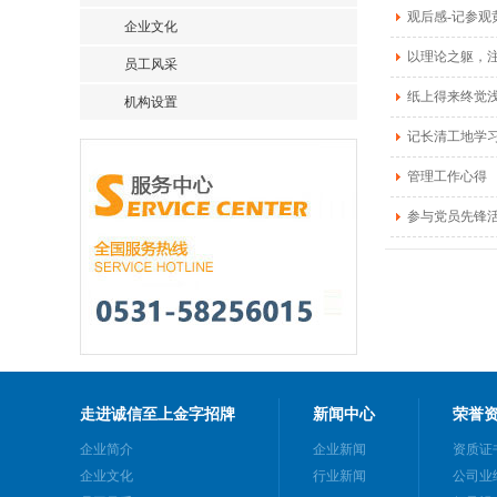
观后感-记参
企业文化
以理论之躯，
员工风采
纸上得来终觉浅
机构设置
记长清工地学
管理工作心得
参与党员先锋
走进诚信至上金字招牌
新闻中心
荣誉
企业简介
企业新闻
资质证
企业文化
行业新闻
公司业